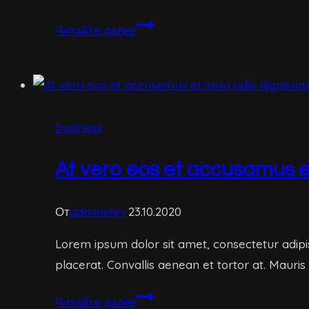
Et
Читайте далее
harum
quidem
rerum
facilis
business
est
et
At vero eos et accusamus e
expedita
distinctio
От
adminshin
23.10.2020
Lorem ipsum dolor sit amet, consectetur adipi
placerat. Convallis aenean et tortor at. Mauris
At
Читайте далее