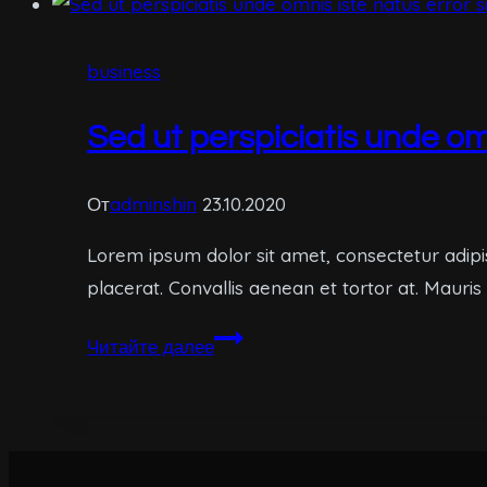
voluptatem
quia
business
voluptas
sit
Sed ut perspiciatis unde om
aspernatur
aut
От
adminshin
23.10.2020
Lorem ipsum dolor sit amet, consectetur adipi
placerat. Convallis aenean et tortor at. Mauris
Sed
Читайте далее
ut
perspiciatis
unde
omnis