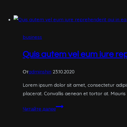
vero
eos
et
accusamus
business
et
iusto
Quis autem vel eum iure rep
odio
dignissimos
ducimus
От
adminshin
23.10.2020
Lorem ipsum dolor sit amet, consectetur adipi
placerat. Convallis aenean et tortor at. Mauris
Quis
Читайте далее
autem
vel