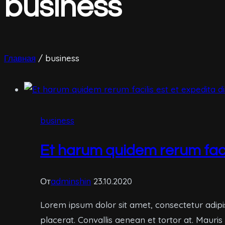
business
Главная
/
business
business
Et harum quidem rerum facili
От
adminshin
23.10.2020
Lorem ipsum dolor sit amet, consectetur adipi
placerat. Convallis aenean et tortor at. Mauris