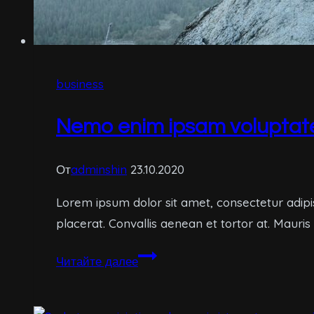
business
Nemo enim ipsam voluptate
От
adminshin
23.10.2020
Lorem ipsum dolor sit amet, consectetur adipi
placerat. Convallis aenean et tortor at. Mauris
Nemo
Читайте далее
enim
ipsam