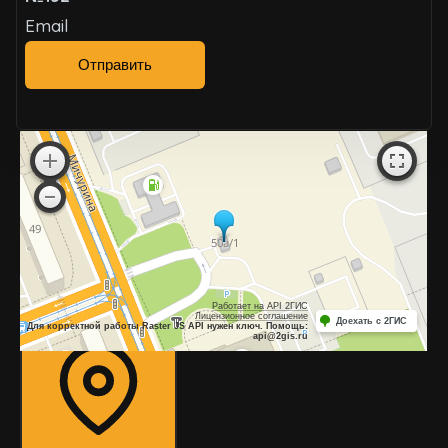
Email
Отправить
Работает на API 2ГИС
Лицензионное соглашение
Доехать с 2ГИС
Для корректной работы Raster JS API нужен ключ. Помощь:
api@2gis.ru