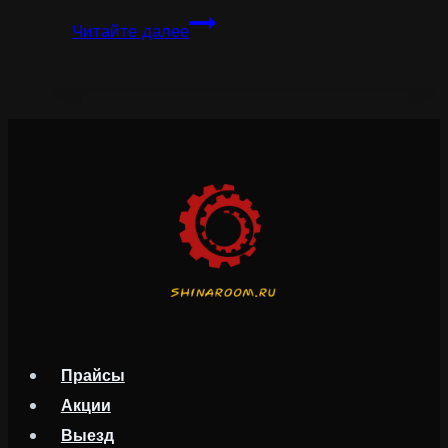
Sed
Читайте далее
ut
perspiciatis
unde
omnis
iste
natus
error
sit
voluptatem
Прайсы
Акции
Выезд