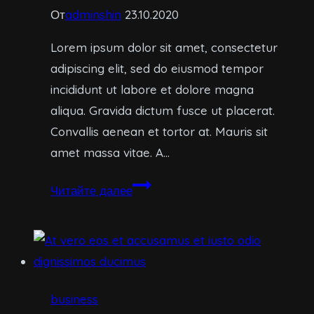
От
adminshin
23.10.2020
Lorem ipsum dolor sit amet, consectetur
adipiscing elit, sed do eiusmod tempor
incididunt ut labore et dolore magna
aliqua. Gravida dictum fusce ut placerat.
Convallis aenean et tortor at. Mauris sit
amet massa vitae. A…
Et
Читайте далее
harum
quidem
rerum
facilis
est
business
et