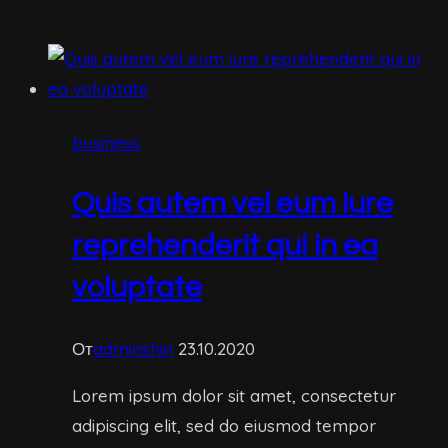
vero
eos
et
accusamus
et
business
iusto
odio
Quis autem vel eum iure
dignissimos
reprehenderit qui in ea
ducimus
voluptate
От
adminshin
23.10.2020
Lorem ipsum dolor sit amet, consectetur
adipiscing elit, sed do eiusmod tempor