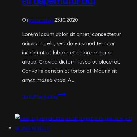
sit aspernatur aut
От
adminshin
23.10.2020
Lorem ipsum dolor sit amet, consectetur
adipiscing elit, sed do eiusmod tempor
incididunt ut labore et dolore magna
aliqua. Gravida dictum fusce ut placerat.
Convallis aenean et tortor at. Mauris sit
amet massa vitae. A…
Nemo
Читайте далее
enim
ipsam
voluptatem
quia