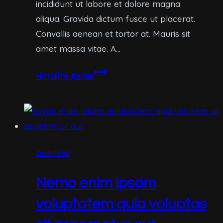
incididunt ut labore et dolore magna
aliqua. Gravida dictum fusce ut placerat.
Convallis aenean et tortor at. Mauris sit
amet massa vitae. A…
Quis
Читайте далее
autem
vel
eum
iure
reprehenderit
business
qui
in
Nemo enim ipsam
ea
voluptatem quia voluptas
voluptate