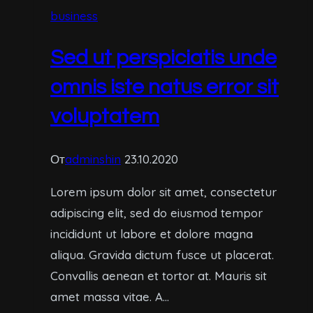
voluptas
business
sit
aspernatur
Sed ut perspiciatis unde
aut
omnis iste natus error sit
voluptatem
От
adminshin
23.10.2020
Lorem ipsum dolor sit amet, consectetur
adipiscing elit, sed do eiusmod tempor
incididunt ut labore et dolore magna
aliqua. Gravida dictum fusce ut placerat.
Convallis aenean et tortor at. Mauris sit
amet massa vitae. A…