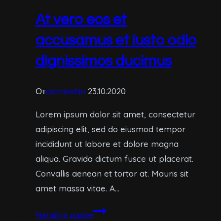
expedita
At vero eos et
distinctio
accusamus et iusto odio
dignissimos ducimus
От
adminshin
23.10.2020
Lorem ipsum dolor sit amet, consectetur
adipiscing elit, sed do eiusmod tempor
incididunt ut labore et dolore magna
aliqua. Gravida dictum fusce ut placerat.
Convallis aenean et tortor at. Mauris sit
amet massa vitae. A…
At
Читайте далее